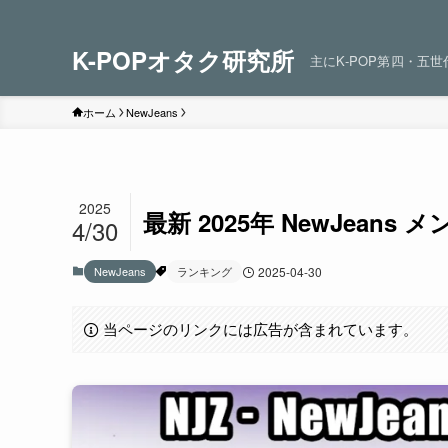
K-POPオタク研究所
主にK-POP第四・五
ホーム
NewJeans
2025
最新 2025年 NewJean
4/30
NewJeans
ランキング
2025-04-30
当ページのリンクには広告が含まれています。