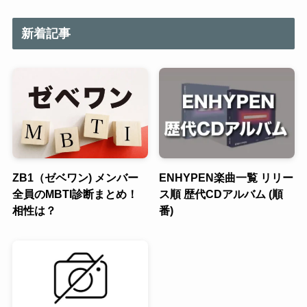
新着記事
ZB1（ゼベワン) メンバー
ENHYPEN楽曲一覧 リリー
全員のMBTI診断まとめ！
ス順 歴代CDアルバム (順
相性は？
番)