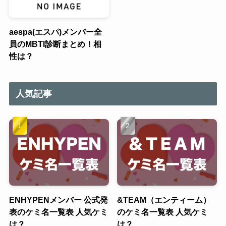
aespa(エスパ)メンバー全
員のMBTI診断まとめ！相
性は？
人気記事
ENHYPENメンバー 公式発
&TEAM（エンティーム）
表のケミ名一覧表 人気ケミ
のケミ名一覧表 人気ケミ
は？
は？