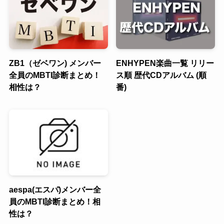
ZB1（ゼベワン) メンバー
ENHYPEN楽曲一覧 リリー
全員のMBTI診断まとめ！
ス順 歴代CDアルバム (順
相性は？
番)
aespa(エスパ)メンバー全
員のMBTI診断まとめ！相
性は？