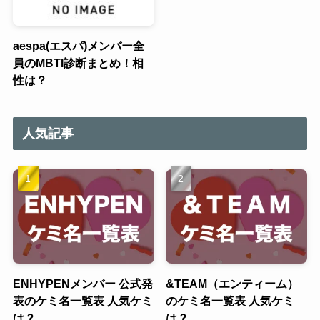
aespa(エスパ)メンバー全
員のMBTI診断まとめ！相
性は？
人気記事
ENHYPENメンバー 公式発
&TEAM（エンティーム）
表のケミ名一覧表 人気ケミ
のケミ名一覧表 人気ケミ
は？
は？