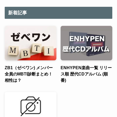
新着記事
ZB1（ゼベワン) メンバー
ENHYPEN楽曲一覧 リリー
全員のMBTI診断まとめ！
ス順 歴代CDアルバム (順
相性は？
番)