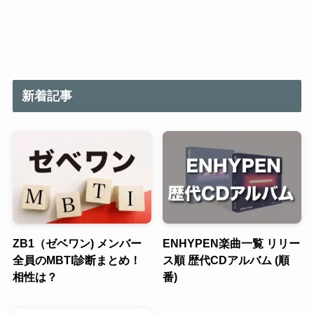
新着記事
ZB1（ゼベワン) メンバー
ENHYPEN楽曲一覧 リリー
全員のMBTI診断まとめ！
ス順 歴代CDアルバム (順
相性は？
番)