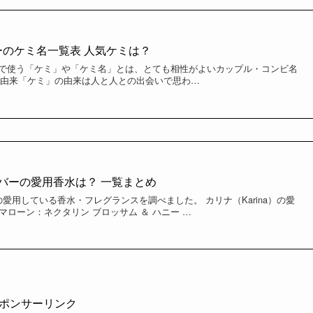
ンバーのケミ名一覧表 人気ケミは？
界隈で使う「ケミ」や「ケミ名」とは、とても相性がよいカップル・コンビ名
の由来「ケミ」の由来は人と人との出会いで思わ…
ンバーの愛用香水は？ 一覧まとめ
ーの愛用している香水・フレグランスを調べました。 カリナ（Karina）の愛
ー マローン：ネクタリン ブロッサム ＆ ハニー …
ポンサーリンク