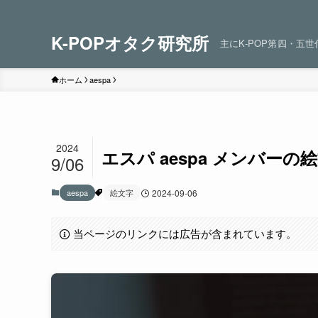
K-POPオタク研究所
主にK-POP第四・五
ホーム
aespa
2024
エスパ aespa メンバーの
9/06
aespa
絵文字
2024-09-06
当ページのリンクには広告が含まれています。