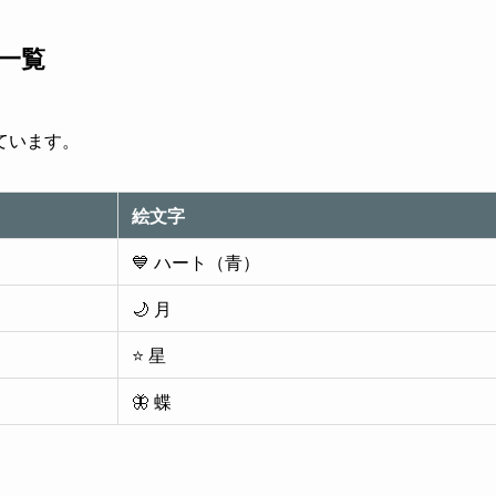
字一覧
ています。
絵文字
💙 ハート（青）
🌙 月
⭐ 星
🦋 蝶