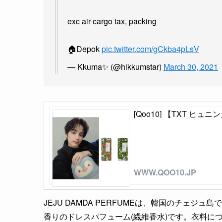
exc air cargo tax, packing
🏠Depok
pic.twitter.com/gCkba4pLsV
— Kkuma✨ (@hikkumstar)
March 30, 2021
[Qoo10] 【TXT ヒュ
WWW.QOO10.JP
JEJU DAMDA PERFUMEは、韓国のチェ
香りのドレスパフューム(繊維香水)です。衣料に