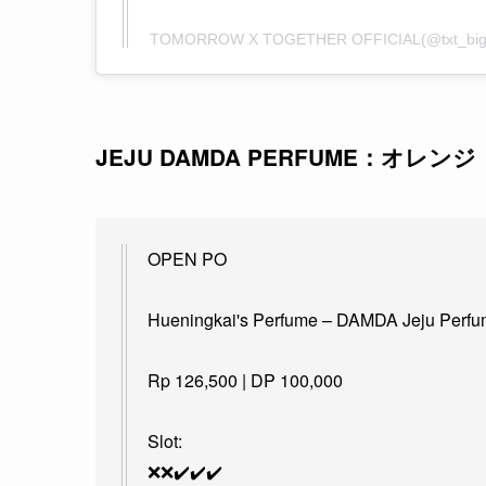
TOMORROW X TOGETHER OFFICIAL(@txt_
JEJU DAMDA PERFUME：オレンジ
OPEN PO
Hueningkai's Perfume – DAMDA Jeju Perfu
Rp 126,500 | DP 100,000
Slot:
❌❌✔️✔️✔️