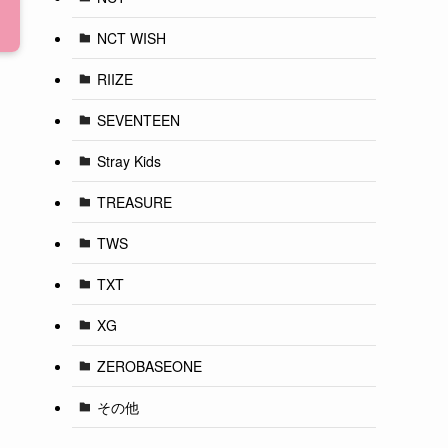
NCT WISH
RIIZE
SEVENTEEN
Stray Kids
TREASURE
TWS
TXT
XG
ZEROBASEONE
その他