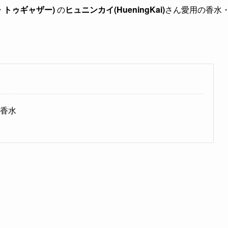
イ・トゥギャザー)
の
ヒュニンカイ(HueningKai)
さん愛用の香水
の香水