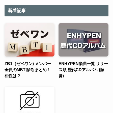
新着記事
ZB1（ゼベワン) メンバー
ENHYPEN楽曲一覧 リリー
全員のMBTI診断まとめ！
ス順 歴代CDアルバム (順
相性は？
番)