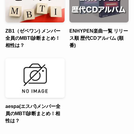
ZB1（ゼベワン) メンバー
ENHYPEN楽曲一覧 リリー
全員のMBTI診断まとめ！
ス順 歴代CDアルバム (順
相性は？
番)
aespa(エスパ)メンバー全
員のMBTI診断まとめ！相
性は？